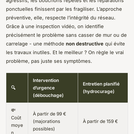
agressifs, les bouchons répétés et les réparations
ponctuelles finissent par les fragiliser. L’approche
préventive, elle, respecte l’intégrité du réseau.
Grâce à une inspection vidéo, on identifie
précisément le problème sans casser de mur ou de
carrelage - une méthode
non destructive
qui évite
les travaux inutiles. Et le meilleur ? On règle le vrai
problème, pas juste ses symptômes.
Intervention
Entretien planifié
🔍
d’urgence
(hydrocurage)
(débouchage)
💸
À partir de 99 €
Coût
(majorations
À partir de 159 €
moye
possibles)
n