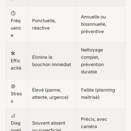
⏱️
Annuelle ou
Fréq
Ponctuelle,
bisannuelle,
uenc
réactive
préventive
e
Nettoyage
🛠️
Élimine le
complet,
Effic
bouchon immédiat
prévention
acité
durable
😰
Élevé (panne,
Faible (planning
Stres
attente, urgence)
maîtrisé)
s
📐
Précis, avec
Diag
Souvent absent
caméra
nosti
ou superficiel