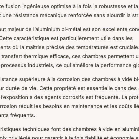
e fusion ingénieuse optimise à la fois la robustesse et la
t une résistance mécanique renforcée sans alourdir la str
out majeur de l’aluminium bi-métal est son excellente con
ette caractéristique est particulièrement utile dans les
nts où la maîtrise précise des températures est cruciale
 transfert thermique efficace, ces chambres permettent u
 processus industriels, ce qui améliore la performance gl
ésistance supérieure à la corrosion des chambres à vide b
ur durée de vie. Cette propriété est essentielle dans des
ù l’exposition à des agents corrosifs est fréquente. La pro
orrosion réduit les besoins en maintenance et les coûts li
nts fréquents.
ristiques techniques font des chambres à vide en alumin
ix privilégié pour garantir à la fois fiabilité et économie s