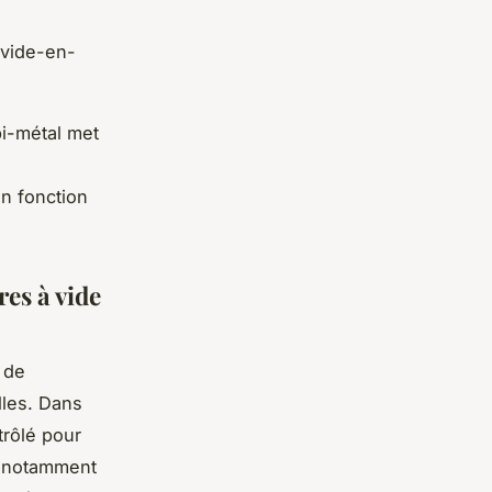
-vide-en-
i-métal met
en fonction
res à vide
 de
lles. Dans
trôlé pour
, notamment