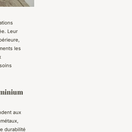
ations
ée. Leur
périeure,
ments les
x
soins
luminium
ndent aux
 métaux,
 durabilité