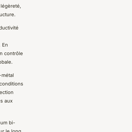
 légèreté,
ucture.
ductivité
. En
n contrôle
obale.
i-métal
 conditions
tection
és aux
ium bi-
ur le long