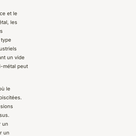
ce et le
tal, les
es
 type
striels
ant un vide
i-métal peut
où le
biscitées.
ssions
sus.
r un
r un