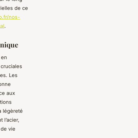
ielles de ce
.fr/nos-
al
.
unique
 en
 cruciales
es. Les
bonne
ace aux
tions
a légèreté
l’acier,
 de vie