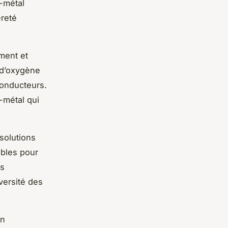
i-métal
reté
ment et
 d’oxygène
-conducteurs.
-métal qui
solutions
ables pour
es
versité des
en