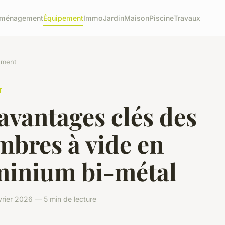
ménagement
Équipement
Immo
Jardin
Maison
Piscine
Travaux
ement
T
avantages clés des
mbres à vide en
minium bi-métal
rier 2026 — 5 min de lecture