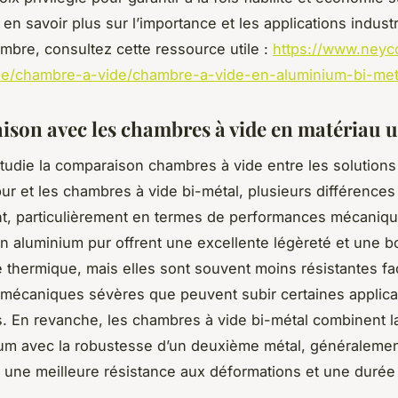
en savoir plus sur l’importance et les applications industr
mbre, consultez cette ressource utile :
https://www.neyco
ide/chambre-a-vide/chambre-a-vide-en-aluminium-bi-met
son avec les chambres à vide en matériau 
tudie la comparaison chambres à vide entre les solutions
ur et les chambres à vide bi-métal, plusieurs différences
t, particulièrement en termes de performances mécaniqu
 aluminium pur offrent une excellente légèreté et une 
é thermique, mais elles sont souvent moins résistantes f
 mécaniques sévères que peuvent subir certaines applica
es. En revanche, les chambres à vide bi-métal combinent l
ium avec la robustesse d’un deuxième métal, généralement 
si une meilleure résistance aux déformations et une durée