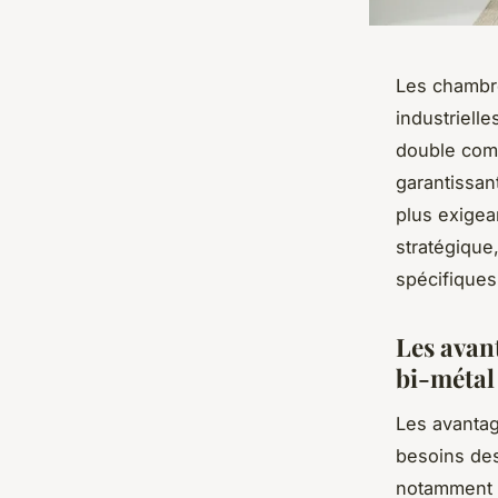
Les chambre
industrielle
double comp
garantissan
plus exigea
stratégique
spécifiques
Les avan
bi-métal
Les avanta
besoins des
notamment l