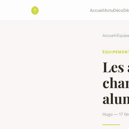
Accueil
Actu
Déco
Dé
Accueil
›
Équip
ÉQUIPEMEN
Les 
cha
alu
Hugo — 17 fév