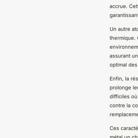
accrue. Cett
garantissan
Un autre at
thermique. C
environneme
assurant un
optimal des
Enfin, la r
prolonge le
difficiles o
contre la c
remplaceme
Ces caracté
métal un cho