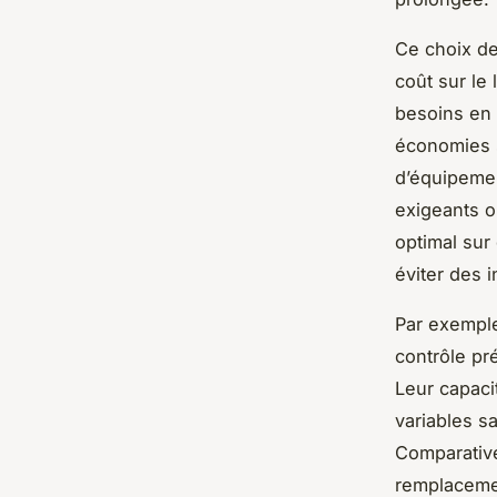
Ce choix de
coût sur le
besoins en r
économies s
d’équipemen
exigeants où
optimal sur
éviter des 
Par exemple
contrôle pr
Leur capaci
variables s
Comparative
remplacemen