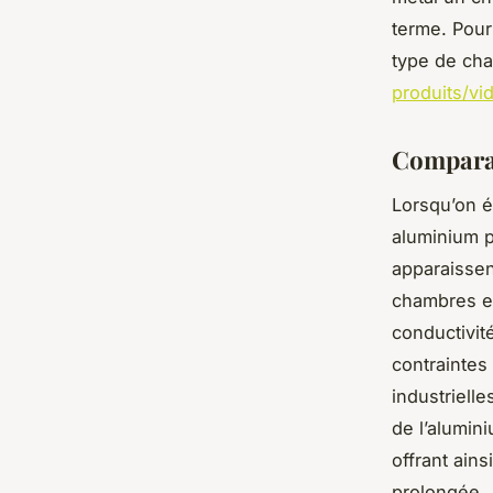
terme. Pour 
type de cha
produits/v
Comparai
Lorsqu’on é
aluminium p
apparaissen
chambres en
conductivit
contraintes
industriell
de l’alumin
offrant ain
prolongée.