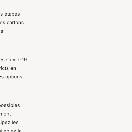
es étapes
es cartons
es
es Covid-19
ricts en
es options
possibles
ement
cipez les
ilégiez la