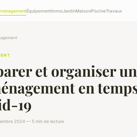
ménagement
Équipement
Immo
Jardin
Maison
Piscine
Travaux
agement
MENT
arer et organiser un
énagement en temps
id-19
embre 2024 — 5 min de lecture