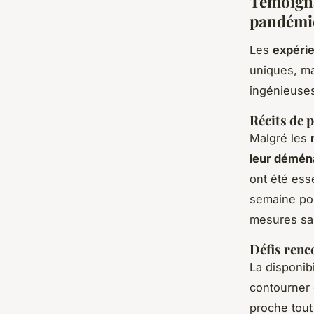
Témoigna
pandémi
Les
expéri
uniques, ma
ingénieuse
Récits de 
Malgré les
leur démé
ont été ess
semaine pou
mesures san
Défis renc
La disponib
contourner 
proche tou