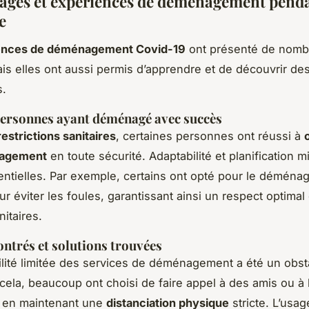
ges et expériences de déménagement penda
e
ences de déménagement Covid-19
ont présenté de nomb
is elles ont aussi permis d’apprendre et de découvrir des
s.
personnes ayant déménagé avec succès
restrictions sanitaires
, certaines personnes ont réussi à
nagement
en toute sécurité. Adaptabilité et planification 
entielles. Par exemple, certains ont opté pour le démén
r éviter les foules, garantissant ainsi un respect optimal
itaires.
ontrés et solutions trouvées
ilité limitée des services de déménagement a été un obst
cela, beaucoup ont choisi de faire appel à des amis ou à
t en maintenant une
distanciation physique
stricte. L’usa