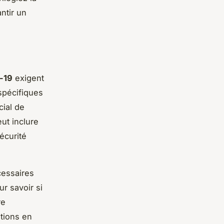
ntir un
-19
exigent
 spécifiques
ial de
ut inclure
écurité
essaires
r savoir si
re
tions en