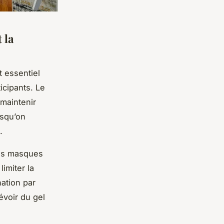
 la
st essentiel
icipants. Le
e maintenir
rsqu’on
.
es masques
imiter la
nation par
évoir du gel