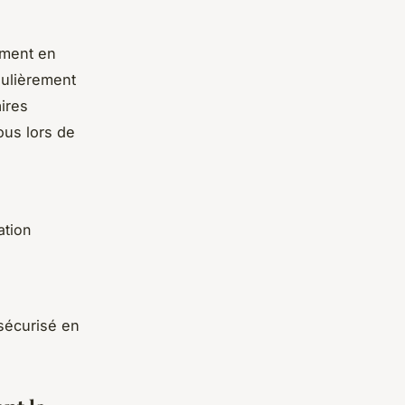
ement en
gulièrement
ires
ous lors de
ation
sécurisé en