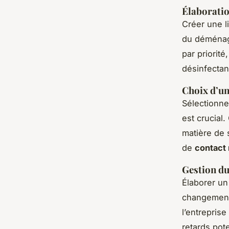
Élaboratio
Créer une l
du déménage
par priorit
désinfectan
Choix d’un
Sélectionne
est crucial
matière de s
de
contact
Gestion du
Élaborer un
changements
l’entrepris
retards pot