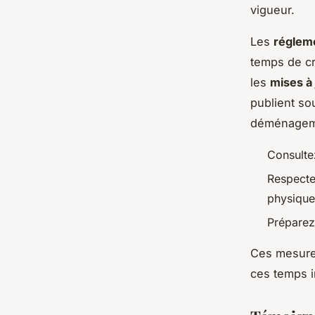
vigueur.
Les
régleme
temps de cr
les
mises à 
publient so
déménagemen
Consultez
Respectez
physique
Préparez-
Ces mesure
ces temps i