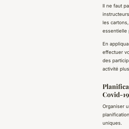
Il ne faut pa
instructeur
les cartons
essentielle 
En appliqua
effectuer v
des partici
activité plu
Planific
Covid-19
Organiser 
planificatio
uniques.