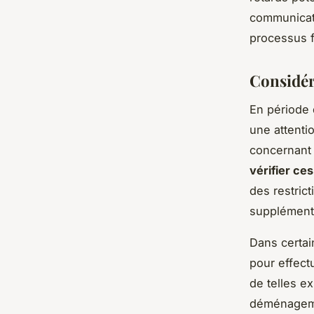
communicati
processus f
Considér
En période
une attenti
concernant 
vérifier ces
des restric
supplémenta
Dans certa
pour effect
de telles e
déménagemen