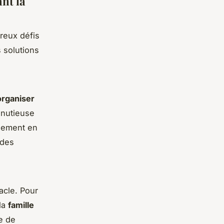
nt la
reux défis
 solutions
organiser
minutieuse
agement en
 des
acle. Pour
 la
famille
ge de